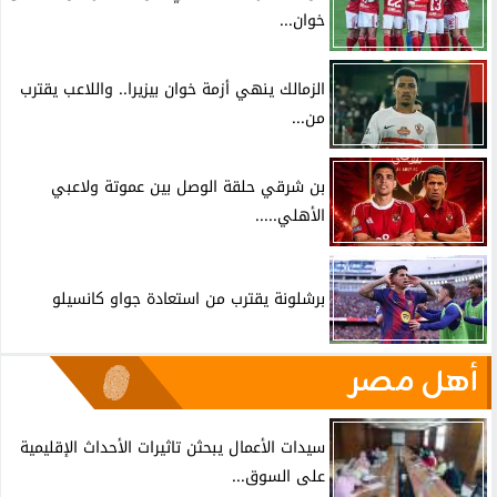
خوان...
الزمالك ينهي أزمة خوان بيزيرا.. واللاعب يقترب
من...
بن شرقي حلقة الوصل بين عموتة ولاعبي
الأهلي.....
برشلونة يقترب من استعادة جواو كانسيلو
أهل مصر
سيدات الأعمال يبحثن تاثيرات الأحداث الإقليمية
على السوق...