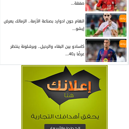
صفقة...
رياضة
اتهام جون ادوارد بصناعة الأزمة.. الزمالك يعرض
إيشو...
رياضة
كاسادو بين البقاء والرحيل.. وبرشلونة ينتظر
عرضًا بـ40...