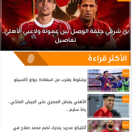
بن شرقي حلقة الوصل بين عموتة ولاعبي الأهلي..
تفاصيل
الأكثر قراءة
رياضة
برشلونة يقترب من استعادة جواو كانسيلو
رياضة
الأهلي يفضل المصري على الجيش الملكي..
رضا سليم...
رياضة
أتلتيكو مدريد يتحرك لضم محمد صلاح في