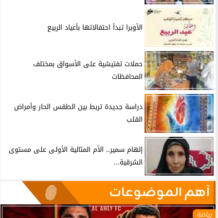
الأوبرا تبدأ احتفالاتها بأعياد الربيع
حملات تفتيشية على الأسواق بمختلف
المحافظات
دراسة جديدة تربط بين الطقس الحار وأمراض
القلب
إلهام سمير.. الأم المثالية الأولى على مستوى
الشرقية...
آهم الموضوعات
رياضة