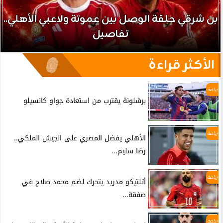
بن شرقي حلقة الوصل بين عموتة ولاعبي الأهلي..
تفاصيل
الأكثر قراءة
رياضة
برشلونة يقترب من استعادة جواو كانسيلو
رياضة
الأهلي يفضل المصري على الجيش الملكي..
رضا سليم...
رياضة
أتلتيكو مدريد يتحرك لضم محمد صلاح في
صفقة...
رياضة