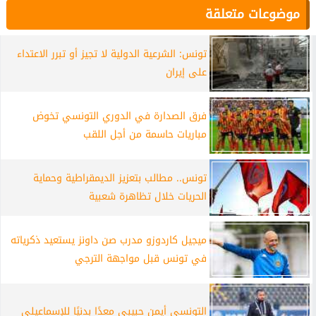
موضوعات متعلقة
تونس: الشرعية الدولية لا تجيز أو تبرر الاعتداء
على إيران
فرق الصدارة في الدوري التونسي تخوض
مباريات حاسمة من أجل اللقب
تونس.. مطالب بتعزيز الديمقراطية وحماية
الحريات خلال تظاهرة شعبية
ميجيل كاردوزو مدرب صن داونز يستعيد ذكرياته
في تونس قبل مواجهة الترجي
التونسي أيمن حبيبي معدًا بدنيًا للإسماعيلي