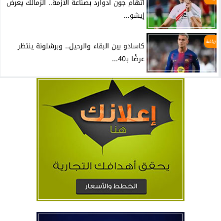
اتهام جون ادوارد بصناعة الأزمة.. الزمالك يعرض
إيشو...
رياضة
كاسادو بين البقاء والرحيل.. وبرشلونة ينتظر
عرضًا بـ40...