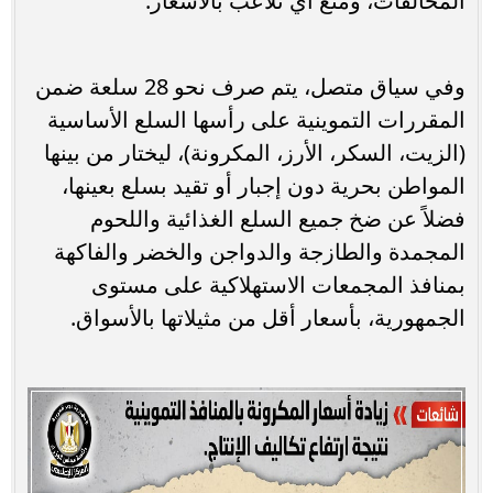
المخالفات، ومنع أي تلاعب بالأسعار.
وفي سياق متصل، يتم صرف نحو 28 سلعة ضمن
المقررات التموينية على رأسها السلع الأساسية
(الزيت، السكر، الأرز، المكرونة)، ليختار من بينها
المواطن بحرية دون إجبار أو تقيد بسلع بعينها،
فضلاً عن ضخ جميع السلع الغذائية واللحوم
المجمدة والطازجة والدواجن والخضر والفاكهة
بمنافذ المجمعات الاستهلاكية على مستوى
الجمهورية، بأسعار أقل من مثيلاتها بالأسواق.