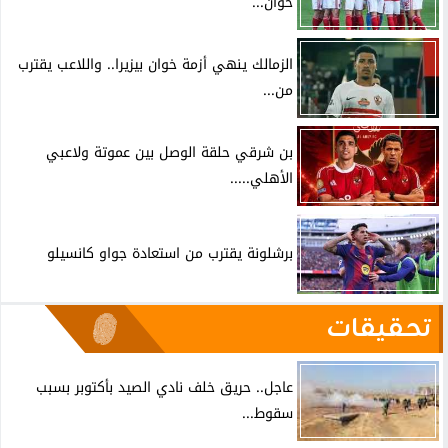
خوان...
الزمالك ينهي أزمة خوان بيزيرا.. واللاعب يقترب
من...
بن شرقي حلقة الوصل بين عموتة ولاعبي
الأهلي.....
برشلونة يقترب من استعادة جواو كانسيلو
تحقيقات
عاجل.. حريق خلف نادي الصيد بأكتوبر بسبب
سقوط...