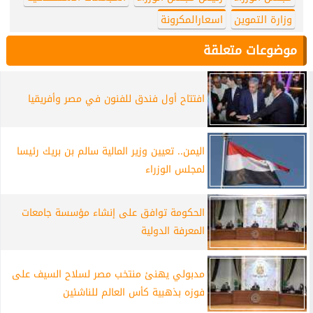
وزارة التموين
اسعارالمكرونة
موضوعات متعلقة
افتتاح أول فندق للفنون في مصر وأفريقيا
اليمن.. تعيين وزير المالية سالم بن بريك رئيسا
لمجلس الوزراء
الحكومة توافق على إنشاء مؤسسة جامعات
المعرفة الدولية
مدبولي يهنئ منتخب مصر لسلاح السيف على
فوزه بذهبية كأس العالم للناشئين