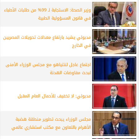
وزير الصحة: الاستجابة لـ 99% من طلبات الأطباء
في قانون المسؤولية الطبية
مدبولي يشيد بارتفاع معدلات تحويلات المصريين
في الخارج
اجتماع عاجل لنتنياهو مع مجلس الوزراء الأمنى
لبحث مفاوضات الهدنة
مدبولي: لا تخفيف للأحمال العام المقبل
مجلس الوزراء يبحث تطوير منطقة هضبة
الأهرام بالتعاون مع مكتب استشاري عالمي