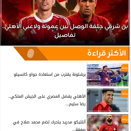
بن شرقي حلقة الوصل بين عموتة ولاعبي الأهلي..
تفاصيل
الأكثر قراءة
رياضة
برشلونة يقترب من استعادة جواو كانسيلو
رياضة
الأهلي يفضل المصري على الجيش الملكي..
رضا سليم...
رياضة
أتلتيكو مدريد يتحرك لضم محمد صلاح في
صفقة...