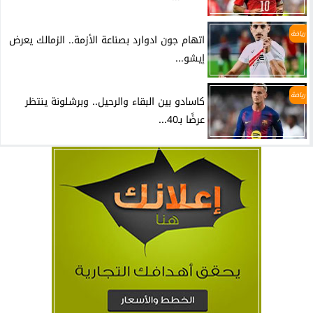
رياضة
اتهام جون ادوارد بصناعة الأزمة.. الزمالك يعرض
إيشو...
رياضة
كاسادو بين البقاء والرحيل.. وبرشلونة ينتظر
عرضًا بـ40...