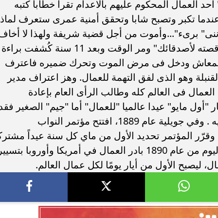
د العمال المحكوم عليهم بالاعدام تقرأ خطابا كتبه
أهلي لمواجهة برشلونة
الزمالك ينهي أزمة خوان بيزيرا.. والل
 عندما تكبر وتصبح شابا وتحقق أمنية عمرى ستعرف لماذا
خوان جامبر
يقترب من العودة إلى القاهرة
نى" برىء"...وأموت من أجل قضية شريفة ولهذا لا أخاف
الموت وعندما تكبر ستفخر بأبيك وتحكى قصته لأصدقائك" ومر الوقت وبعد 11 سنة كُشفت براءة
 المعاش ودخل فى مرض الموت وتحرك ضميره فاعترف
قنبلة وهو الذى لفق التهمة للعمال. وهز اعتراف مدير
لعمال فى العالم كله وطالب الرأى العام بإعادة
ر "أول مايو" عيدا عالميا "للعمال" أما "جيم" الصغير فقد
رفع رأسه بين زملائه ونشر خطاب أبيه إليه . وفي جويلية عام 1889، افتتح مؤتمر النواب
قرّر المؤتمر تحديد الأول من ماي كل سنة عيداً مشتركا
لجميع البروليتاريين في العالم، وفي هذا اليوم من عام 1890 بادر العمال في أمريكا وأوروبا بتسيي
، ليصبح الأول من أيار يومًا لكل عمال العالم.