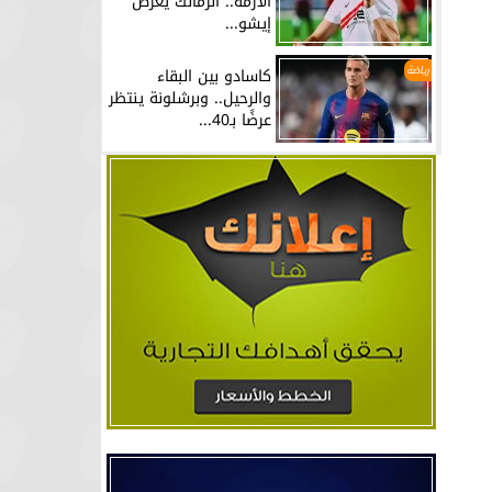
الأزمة.. الزمالك يعرض
إيشو...
رياضة
كاسادو بين البقاء
والرحيل.. وبرشلونة ينتظر
عرضًا بـ40...