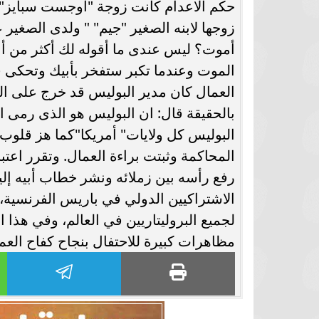
حكم الاعدام كانت زوجة "اوجست سبايز" أح
برشلونة يستعيد سلاحا مهما بعد صدمة
موعد سفر بعثة ال
زوجها لابنه الصغير "جيم" " ولدى الصغير
كأس العالم
بكأس 
أموت؟ ليس عندى ما أقوله لك أكثر من أن
العمال كان مدير البوليس قد خرج على
بالحقيقة قال: ان البوليس هو الذى رمى ال
البوليس كل ولايات" أمريكا"كما هز قلوب ا
المحاكمة وثبتت براءة العمال. وتقرر اعتبا
الاشتراكيين الدولي في باريس الفرنسية، و
مظاهرات كبيرة للاحتفال بنجاح كفاح العمال