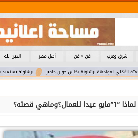
شرق وغرب
فن × فن
أهل مصر
الدين لله
لمواجهة برشلونة بكأس خوان جامبر
برشلونة يستعيد سلاحا مهما 
؟وماهي قصته؟