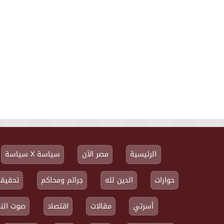
الرئيسية
مصر الآن
سياسة X سياسة
حوارات
الدين لله
جرائم ومحاكم
تحقيقا
أسرتي
مقالات
اقتصاد
صوت النق