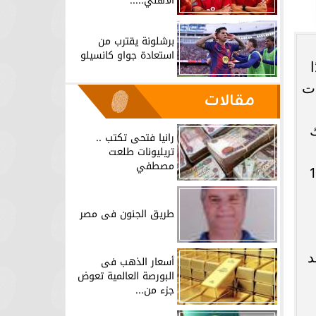
الأهلي.....
برشلونة يقترب من
استعادة جواو كانسيلو
ات
مقالات
ك
رانيا فتحى تكتب ..
تريليونات طلعت
مصطفي
ة قاسية، فكان العمال يعملون من 14 إلى 16
طريق الجنون فى مصر
د
أسعار الذهب فى
البورصة العالمية تعوض
جزء من...