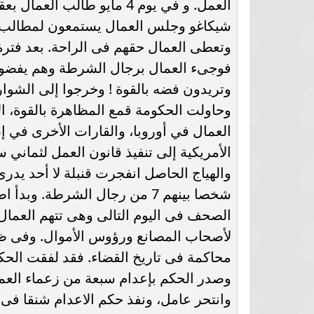
العمل. و في يوم 4 مايو طا
شيكاغو وجلس العمال يستمعون لمطالب
وتعطى العمال حقهم فى الراحة. بعد فتر
فوجىء العمال برجال الشرطة وهم يفضون ال
وتريدون فضه بالقوة ! وخرجوا إلى الشو
وحاولت الحكومة قمع المظاهرة بالقوة، ال
العمال في أوروبا، والقارات الأخرى في إ
الأمريكية إلى تنفيذ قانون العمل لثمان
شخصا بينهم 7 من رجال الشرطة.
الصحف فى اليوم التالى وهى تتهم العم
لأصحاب المصانع ورؤوس الأموال. وفى ظل
محاكمة فى تاريخ القضاء. فقد لفقت الحكو
وصدر الحكم بإعدام سبعة من زعماء العما
وانتحر عامل، ونفذ حكم الاعدام شنقا فى ا