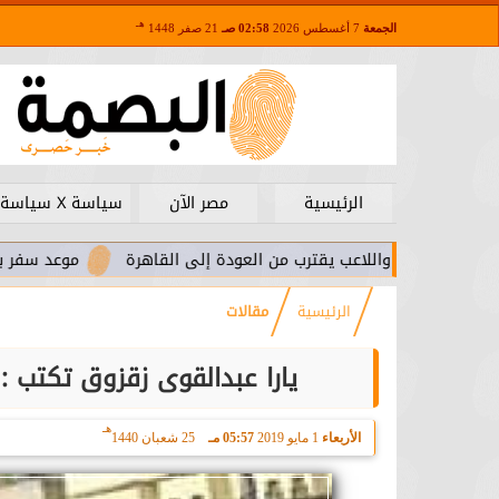
هـ
الجمعة
7 أغسطس 2026
02:58 صـ
21 صفر 1448
الرئيسية
مصر الآن
سياسة X سياسة
ا.. واللاعب يقترب من العودة إلى القاهرة
موعد سفر بعثة الأهلي 
الرئيسية
مقالات
يارا عبدالقوى زقزوق تكتب : لماذا “1“مايو عيدا للعمال
هـ
الأربعاء
1 مايو 2019
05:57 مـ
25 شعبان 1440