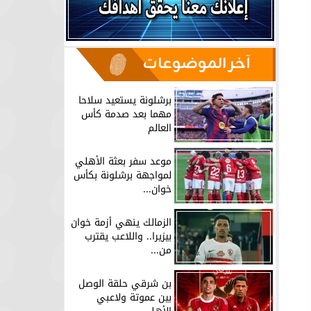
آخر الموضوعات
برشلونة يستعيد سلاحا
مهما بعد صدمة كأس
العالم
موعد سفر بعثة الأهلي
لمواجهة برشلونة بكأس
خوان...
الزمالك ينهي أزمة خوان
بيزيرا.. واللاعب يقترب
من...
بن شرقي حلقة الوصل
بين عموتة ولاعبي