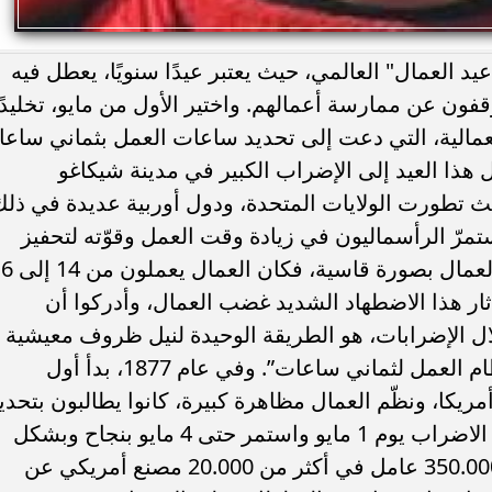
يد العمال" العالمي، حيث يعتبر عيدًا سنويًا، يعطل فيه
قفون عن ممارسة أعمالهم. واختير الأول من مايو، تخليدًا
مالية، التي دعت إلى تحديد ساعات العمل بثماني ساع
هذا العيد إلى الإضراب الكبير في مدينة شيكاغو
يات المتحدة الأمريكية عام 1886، حيث تطورت الولايات المتحدة، ودول أوربية عديدة في ذل
ستمرّ الرأسماليون في زيادة وقت العمل وقوّته لتحفيز
تطوّر الاقتصاد بسرعة شديدة، واستغلّوا العمال بصور
 أثار هذا الاضطهاد الشديد غضب العمال، وأدركوا أن
ل الإضرابات، هو الطريقة الوحيدة لنيل ظروف معيشية
معقولة، وطرحوا شعار الإضراب، وهو “نظام العمل لثماني ساعات”. وفي عام 1877، بدأ أول
كا، ونظّم العمال مظاهرة كبيرة، كانوا يطالبون بتحدي
ساعات العمل ب 8 ساعات فى اليوم. بدأ الاضراب يوم 1 مايو واستمر حتى 4 مايو بنجاح وبشكل
سلمي وبالفعل توقف في الأول من أيار 350.000 عامل في أكثر من 20.000 مصنع أمريكي عن