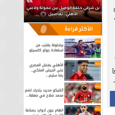
اعب
بن شرقي حلقة الوصل بين عموتة ولاعبي
الأهلي.. تفاصيل
برشلونة يق
الأكثر قراءة
رياضة
برشلونة يقترب من
استعادة جواو كانسيلو
رياضة
الأهلي يفضل المصري
على الجيش الملكي..
ً
رضا سليم...
ر
رياضة
أتلتيكو مدريد يتحرك لضم
محمد صلاح في صفقة...
رياضة
اتهام جون ادوارد بصناعة