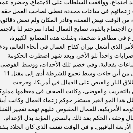
لب العمال بعقد اجتماع، ووافقت السلطات على الاجتماع. وحضره عم
 زعمائهم فى ساعات محددة تعطى لصاحب العمل حقه
ة من الوقت نهض العمدة وغادر المكان ولم تمض دقائق،
اجتماع بالقوة. تصايح العمال لماذا صرحتم لنا بالاجتم
ارع في مظاهرة ضخمة، وشلت هذه المصانع الكبيرة،
أمر الذي أشعل نيران كفاح العمال في أنحاء العالم، ود
ضرابات واحداً تلو الآخر، وبعد شهر اضطرت الحكومة
ي ساعات بفعالية. وفي خضم تلك الأحداث، ووسط الفوضى
والهياج الحاصل انفجرت قنبلة لا أحد يدرى من أين جاءت وسط تجمع للشرطة أدى إلى مقتل 11
 وبدأ اطلاق النار والقبض على العمال في أمريكا، وخرجت
ال بالتخريب والفوضى، وكانت الصحف فى معظمها مملوك
 هذا الجو الغير مستقر حوكم زعماء العمال وكانت أبش
مة الأمريكية، للعمال المقبوض عليهم تهمة تفجير القنبل
ل وخفف الحكم بعد ذلك بالسجن المؤبد بدل الإعدام.
لأربعة الباقيين. و فى الوقت نفسه الذى كان الجلاد ينفذ