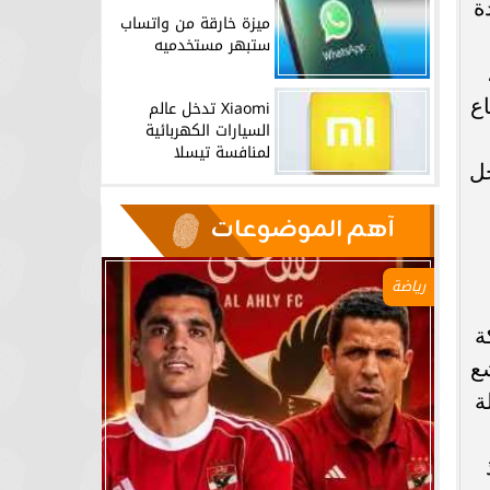
دة
ميزة خارقة من واتساب
ستبهر مستخدميه
اع
Xiaomi تدخل عالم
السيارات الكهربائية
لمنافسة تيسلا
خل
آهم الموضوعات
رياضة
ة
ع
ة