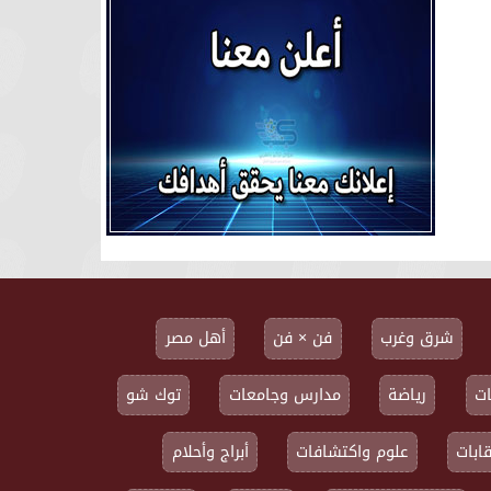
شرق وغرب
فن × فن
أهل مصر
ت
رياضة
مدارس وجامعات
توك شو
ابات
علوم واكتشافات
أبراج وأحلام