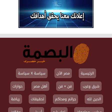
الرئيسية
مصر الآن
سياسة X سياسة
شرق وغرب
فن × فن
أهل مصر
حوارات
الدين لله
جرائم ومحاكم
تحقيقات
رياضة