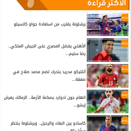
الأكثر قراءة
رياضة
برشلونة يقترب من استعادة جواو كانسيلو
رياضة
الأهلي يفضل المصري على الجيش الملكي..
رضا سليم...
رياضة
أتلتيكو مدريد يتحرك لضم محمد صلاح في
صفقة...
رياضة
اتهام جون ادوارد بصناعة الأزمة.. الزمالك يعرض
إيشو...
رياضة
كاسادو بين البقاء والرحيل.. وبرشلونة ينتظر
عرضًا بـ40...