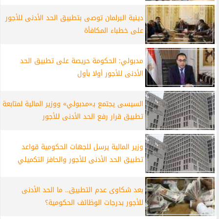
دينية البرلمان توصى بتطبيق الحد الأدنى للأجور
على خطباء المكافأة
مدبولي: الحكومة حريصة على تطبيق الحد
الأدنى للأجور أولا بأول
السيسى يجتمع بـ«مدبولي» ووزير المالية لمتابعة
تطبيق قرار رفع الحد الأدنى للأجور
وزير المالية يرسل للجهات الحكومية قواعد
تطبيق الحد الأدنى للأجور والحافز التكميلي
بعد شكاوى عدم التطبيق.. ما الحد الأدنى
للأجور بدرجات الوظائف الحكومية؟