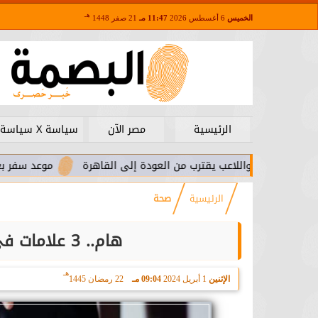
هـ
الخميس
6 أغسطس 2026
11:47 مـ
21 صفر 1448
الرئيسية
مصر الآن
سياسة X سياسة
.. واللاعب يقترب من العودة إلى القاهرة
موعد سفر بعثة الأهلي ل
الرئيسية
صحة
هام.. 3 علامات في القدمين تخبرك بمشاكل قلبية
هـ
الإثنين
1 أبريل 2024
09:04 مـ
22 رمضان 1445