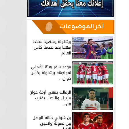
آخر الموضوعات
برشلونة يستعيد سلاحا
مهما بعد صدمة كأس
العالم
موعد سفر بعثة الأهلي
لمواجهة برشلونة بكأس
خوان...
الزمالك ينهي أزمة خوان
بيزيرا.. واللاعب يقترب
من...
بن شرقي حلقة الوصل
بين عموتة ولاعبي