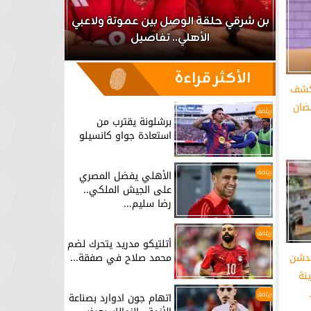
اعب
بن شرقي حلقة الوصل بين عموتة ولاعبي
الأهلي.. تفاصيل
برشلونة يق
الأكثر قراءة
يكشف
ضان
رياضة
برشلونة يقترب من
استعادة جواو كانسيلو
رياضة
الأهلي يفضل المصري
على الجيش الملكي..
رضا سليم...
رياضة
أتلتيكو مدريد يتحرك لضم
محمد صلاح في صفقة...
يدشن
نة
رياضة
اتهام جون ادوارد بصناعة