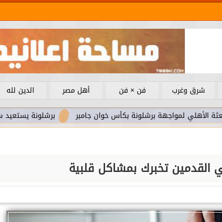
شرق وغرب
فن × فن
أهل مصر
الدين لله
مواجهة برشلونة بكأس خوان جامبر
برشلونة يستعيد سلاحا مهما ب