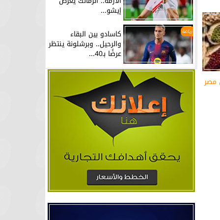
الأزمة.. الزمالك يعرض
إيشو...
رياضة
كاسادو بين البقاء
والرحيل.. وبرشلونة ينتظر
عرضًا بـ40...
 مصر