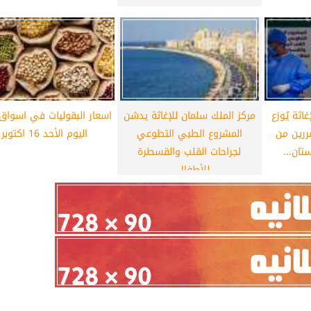
اثة يُوزع
مركز الملك سلمان للإغاثة يدشن
اسعار البقوليات في اسواق
ررين من
المشروع الطبي التطوعي
اليوم الأحد 16 اكتوبر
تان...
لجراحات القلب والقسطرة
للأطفال...