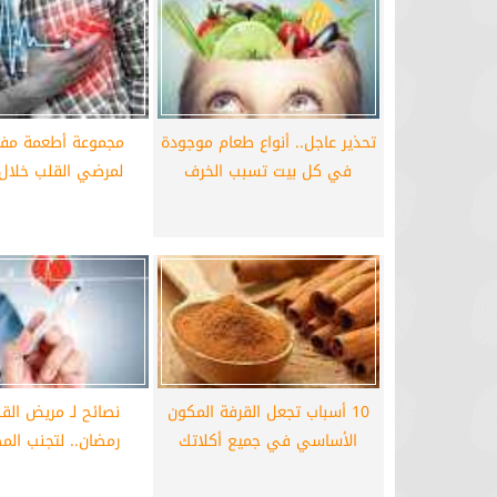
برشلونة يستعيد سلاحا مهما بعد صدمة
موعد سفر بعثة ال
كأس العالم
بكأس 
تحذير عاجل.. أنواع طعام موجودة
مجموعة أطعمة مفي
في كل بيت تسبب الخرف
لمرضي القلب خلال
10 أسباب تجعل القرفة المكون
نصائح لـ مريض ال
الأساسي في جميع أكلاتك
رمضان.. لتجنب الم