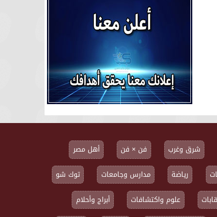
شرق وغرب
فن × فن
أهل مصر
ت
رياضة
مدارس وجامعات
توك شو
ابات
علوم واكتشافات
أبراج وأحلام