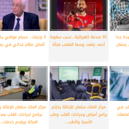
أهلي لمواجهة برشلونة
الزمالك ينهي أزمة خوان بيزيرا.. والل
خوان جامبر
يقترب من العودة إلى القاهرة
دة جدا
35 صدمة كهربائية.. سبب سقوط
3 وجبات.. حسام موافي 
 رمضان
أحمد رفعت وسط الملعب فجأة
أفضل نظام غذائي في رم
قلب في
مركز الملك سلمان للإغاثة يختتم
مركز الملك سلمان للإغاثة 
ضاعفات
برامج أمراض وجراحات القلب وطب
برنامج لجراحات القلب بمدي
الأسرة والطب...
المكلا ويقدم خدمات...