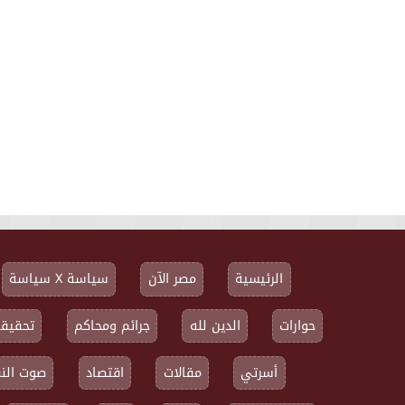
الرئيسية
مصر الآن
سياسة X سياسة
حوارات
الدين لله
جرائم ومحاكم
تحقيقا
أسرتي
مقالات
اقتصاد
صوت النق