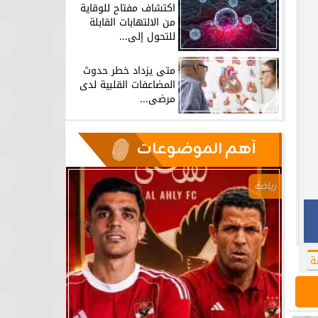
اكتشاف مفتاح للوقاية
من الالتهابات القابلة
للتحول إلى...
متى يزداد خطر حدوث
المضاعفات القلبية لدى
مرضى...
آهم الموضوعات
رياضة
ة