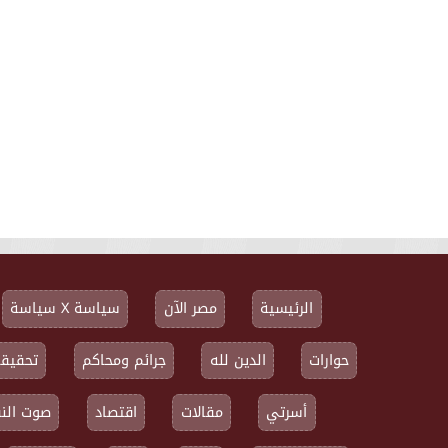
الرئيسية
مصر الآن
سياسة X سياسة
حوارات
الدين لله
جرائم ومحاكم
تحقيقا
أسرتي
مقالات
اقتصاد
صوت النق