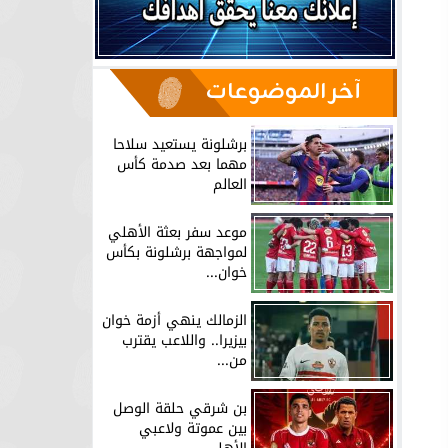
آخر الموضوعات
برشلونة يستعيد سلاحا
مهما بعد صدمة كأس
العالم
موعد سفر بعثة الأهلي
لمواجهة برشلونة بكأس
خوان...
الزمالك ينهي أزمة خوان
بيزيرا.. واللاعب يقترب
من...
بن شرقي حلقة الوصل
بين عموتة ولاعبي