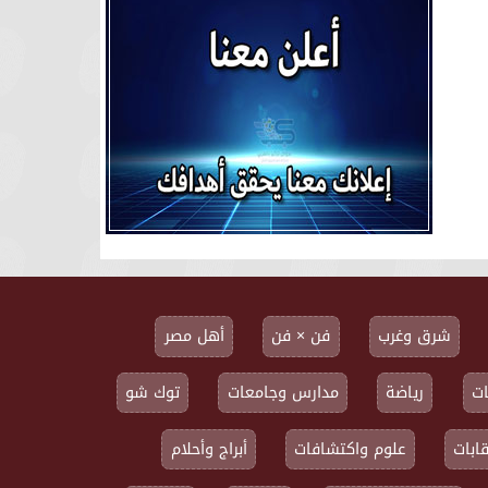
شرق وغرب
فن × فن
أهل مصر
ت
رياضة
مدارس وجامعات
توك شو
ابات
علوم واكتشافات
أبراج وأحلام