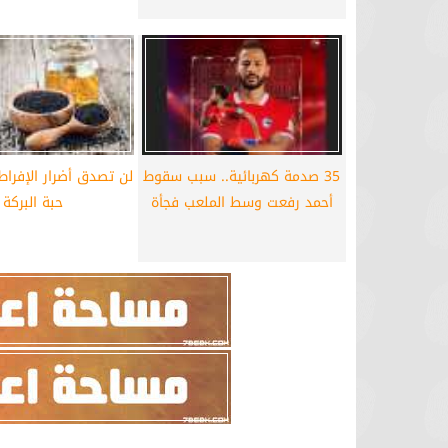
35 صدمة كهربائية.. سبب سقوط
لن تصدق أضرار الإفرا
أحمد رفعت وسط الملعب فجأة
حبة البركة