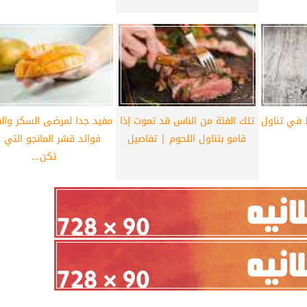
ط في تناول
تلك الفئة من الناس قد تموت إذا
مفيد جدا لمرضى السكر والق
قامو بتناول اللحوم | تفاصيل
فوائد قشر المانجو التي ل
تكن...