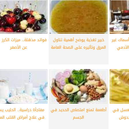
أهلي لمواجهة برشلونة
الزمالك ينهي أزمة خوان بيزيرا.. والل
خوان جامبر
يقترب من العودة إلى القاهرة
 وأسماك غير
خبير تغذية يوضح أهمية تناول
فوائد مذهلة.. ميزات الكرز ا
الآدمي
المرق وتأثيره على الصحة العامة
عن الأصفر
لعسل في
أطعمة تمنع امتصاص الحديد في
مفاجأة دراسية.. الحليب يس
لخدوش
الجسم
في علاج أمراض القلب المز