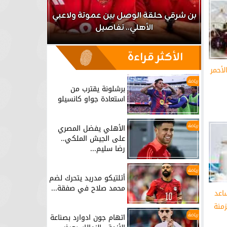
اعب
بن شرقي حلقة الوصل بين عموتة ولاعبي
الأهلي.. تفاصيل
برشلونة يق
الأكثر قراءة
لأحمر
رياضة
برشلونة يقترب من
استعادة جواو كانسيلو
رياضة
الأهلي يفضل المصري
على الجيش الملكي..
رضا سليم...
رياضة
أتلتيكو مدريد يتحرك لضم
محمد صلاح في صفقة...
اعد
منة
رياضة
اتهام جون ادوارد بصناعة