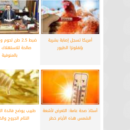
برشلونة يستعيد سلاحا مهما بعد صدمة
موعد سفر بعثة ال
كأس العالم
بكأس 
أمريكا تسجل إصابة بشرية
ضبط 2.5 طن لحوم
بإنفلونزا الطيور
صالحة للاستهلاك 
بالمنوفية
أستاذ صحة عامة: التعرض لأشعة
طبيب يوضح فائدة ا
الشمس هذه الأيام خطر
التئام الجروح وا