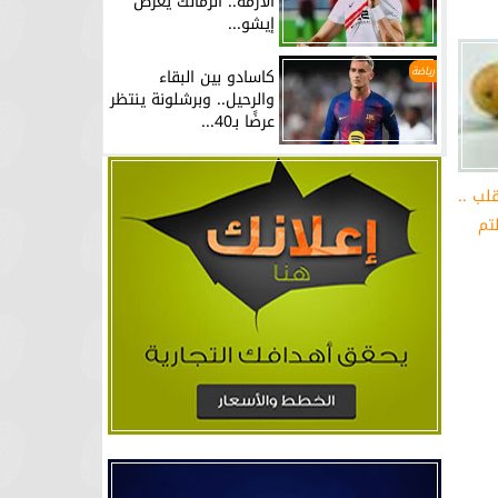
الأزمة.. الزمالك يعرض
إيشو...
رياضة
كاسادو بين البقاء
والرحيل.. وبرشلونة ينتظر
عرضًا بـ40...
لب ..
تم