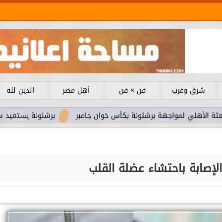
شرق وغرب
فن × فن
أهل مصر
الدين لله
اجهة برشلونة بكأس خوان جامبر
برشلونة يستعيد سلاحا مهما بعد
إصابة باحتشاء عضلة القلب