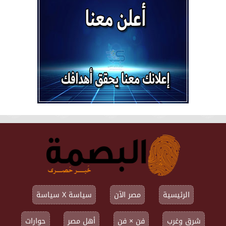
الرئيسية
مصر الآن
سياسة X سياسة
شرق وغرب
فن × فن
أهل مصر
حوارات