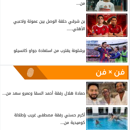
من...
بن شرقي حلقة الوصل بين عموتة ولاعبي
الأهلي.....
برشلونة يقترب من استعادة جواو كانسيلو
فن × فن
حمادة هلال رفقة أحمد السقا وعمرو سعد من...
أكرم حسني رفقة مصطفى غريب بإطلالة
كوميدية من...