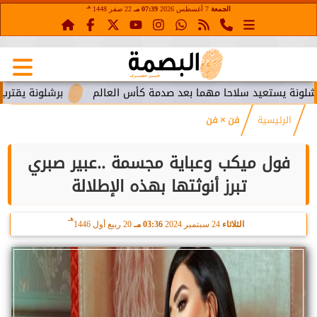
هـ
الجمعة
7 أغسطس 2026
07:39 مـ
22 صفر 1448
تعيد سلاحا مهما بعد صدمة كأس العالم
برشلونة يقترب من استعا
الرئيسية
فن × فن
فول ميكب وعباية مجسمة ..عبير صبري
تبرز أنوثتها بهذه الإطلالة
هـ
الثلاثاء
24 سبتمبر 2024
03:36 مـ
20 ربيع أول 1446