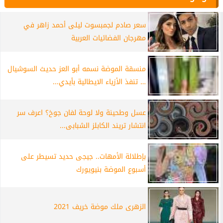
سعر صادم لجمبسوت ليلى أحمد زاهر في
مهرجان الفضائيات العربية
منسقة الموضة نسمه أبو العز حديث السوشيال
… تنفذ الأزياء الايطالية بأيدي...
عسل وطحينة ولا لوحة لفان جوخ؟ اعرف سر
انتشار تريند الكابلز الشبابى...
بإطلالة الأمهات.. جيجى حديد تسيطر على
أسبوع الموضة بنيويورك
الزهرى ملك موضة خريف 2021