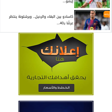
إيشو...
رياضة
كاسادو بين البقاء والرحيل.. وبرشلونة ينتظر
عرضًا بـ40...