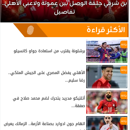
بن شرقي حلقة الوصل بين عموتة ولاعبي الأهلي..
تفاصيل
الأكثر قراءة
رياضة
برشلونة يقترب من استعادة جواو كانسيلو
رياضة
الأهلي يفضل المصري على الجيش الملكي..
رضا سليم...
رياضة
أتلتيكو مدريد يتحرك لضم محمد صلاح في
صفقة...
رياضة
اتهام جون ادوارد بصناعة الأزمة.. الزمالك يعرض