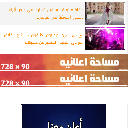
طفلة مبتورة الساقين تشارك في عرض أزياء
بأسبوع الموضة في نيويورك
بي بي سي: الأردنيون يطلقون هاشتاج «إغلاق
النوادي الليلية» للتعبير عن غضبهم