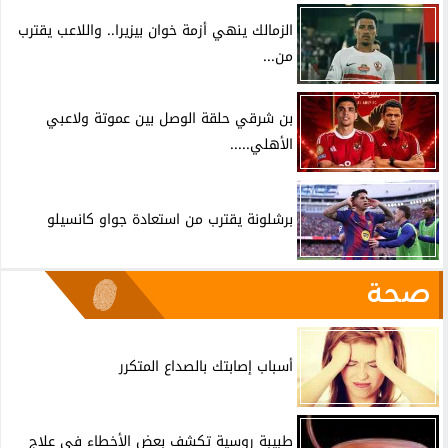
الزمالك ينهي أزمة خوان بيزيرا.. واللاعب يقترب
من...
بن شرقي حلقة الوصل بين عموتة ولاعبي
الأهلي.....
برشلونة يقترب من استعادة جواو كانسيلو
صحة
أسباب إصابتك بالصداع المتكرر
طبيبة روسية تكشف بعض الأخطاء في علاج