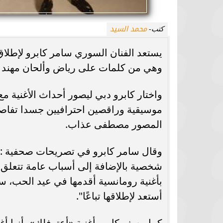
محمد السيد
كتب-
يستعد الفنان السوري سامر كابرو لإطلاق 
وهي من كلمات على رياض وألحان مهند ال
واختار كابرو دبي ليصور أحداث الأغنية 
موسيقية وراقصين احترافيين جسدا تفاصي
المصور مصطفى عذاب.
وقال سامر كابرو في تصريحات صحفية : "
شخصية بالإضافة إلى أسباب عامة تتعلق ب
بأغنية رومانسية أقدمها في عيد الحب، س
أستعد لإطلاقها تباعًا".
كما وصف كابرو أغنية «أعترفلك» بأنها أغ