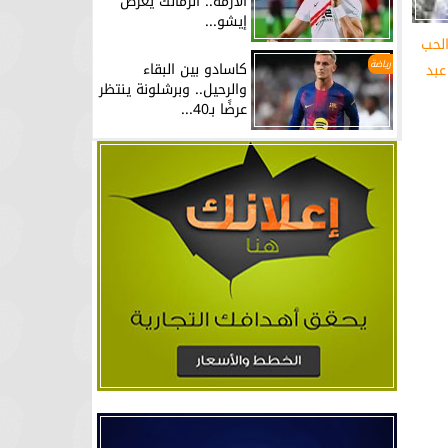
الأزمة.. الزمالك يعرض
إيشو...
لحب
رياضة
كاسادو بين البقاء
عبد
والرحيل.. وبرشلونة ينتظر
عرضًا بـ40...