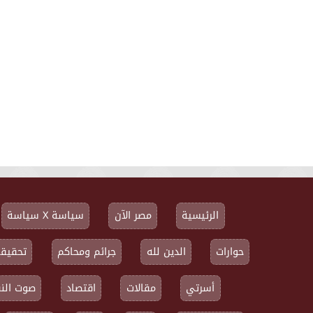
الرئيسية
مصر الآن
سياسة X سياسة
حوارات
الدين لله
جرائم ومحاكم
تحقيقا
أسرتي
مقالات
اقتصاد
صوت النق