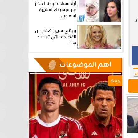
آية سماحة توجّه اعتذارًا
عبر فيسبوك لمشيرة
إسماعيل
ر
بريتني سبيرز تعتذر عن
الفضيحة التي تسببت
بها...
آهم الموضوعات
ن
رياضة