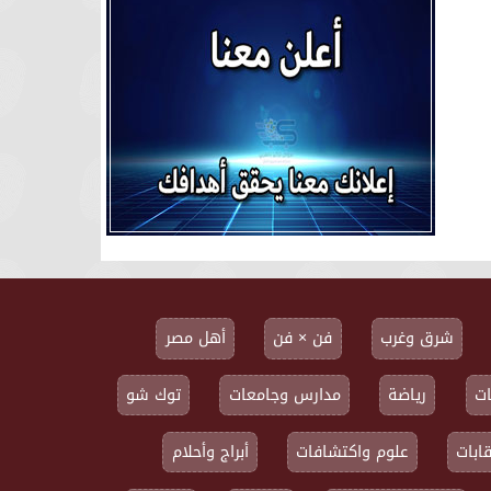
شرق وغرب
فن × فن
أهل مصر
ت
رياضة
مدارس وجامعات
توك شو
ابات
علوم واكتشافات
أبراج وأحلام