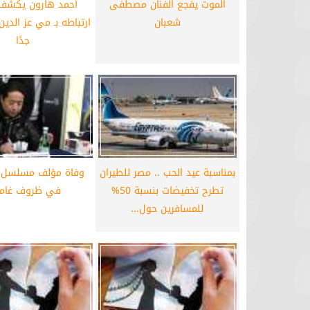
الموت يفجع الفنان مصطفى
أحمد هارون يكشف
برشلونة يستعيد سلاحا مهما بعد صدمة
موعد سفر بعثة ال
شعبان
ارتباطه بـ مي عز الدين.
كأس العالم
بكأس 
جدًا
بمناسبة عيد الحب .. مصر للطيران
وفاة مؤلف مسلسل 
تطرح تخفيضات بنسبة 50%
في ظروف غام
للمسافرين حول...