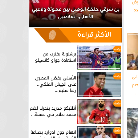
وض
اعب
بن شرقي حلقة الوصل بين عموتة ولاعبي
ده
الأهلي.. تفاصيل
برشلونة يق
الأكثر قراءة
رياضة
برشلونة يقترب من
استعادة جواو كانسيلو
لى
رياضة
الأهلي يفضل المصري
على الجيش الملكي..
اصم
رضا سليم...
.
رياضة
أتلتيكو مدريد يتحرك لضم
محمد صلاح في صفقة...
رياضة
اتهام جون ادوارد بصناعة