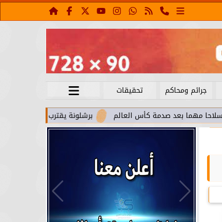
جرائم ومحاكم
تحقيقات
عد صدمة كأس العالم
برشلونة يقترب من استعادة جواو كانسيلو