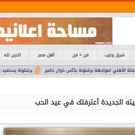
شرق وغرب
فن × فن
أهل مصر
الدين لله
مواجهة برشلونة بكأس خوان جامبر
برشلونة يستعيد سلاحا مهما ب
يته الجديدة أعترفلك في عيد الحب