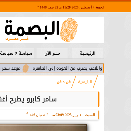
هـ
الجمعة
7 أغسطس 2026
11:29 مـ
22 صفر 1448
الرئيسية
مصر الآن
سياسة X سياسة
.. واللاعب يقترب من العودة إلى القاهرة
موعد سفر بعثة الأهلي ل
الرئيسية
فن × فن
سامر كابرو يطرح أغن
هـ
السبت
1 فبراير 2025
03:09 مـ
2 شعبان 1446