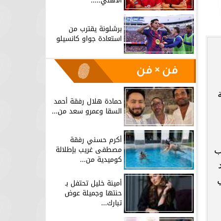
الأهلي.....
برشلونة يقترب من
استعادة جواو كانسيلو
فن × فن
حمادة هلال رفقة أحمد
السقا وعمرو سعد من...
أكرم حسني رفقة
مصطفى غريب بإطلالة
ب
كوميدية من...
أمينة خليل تحتفل بـ
حنتها وجميلة عوض
تبارك...