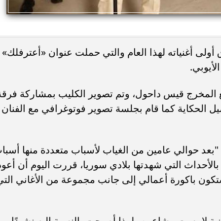
أولى أغنياته لهذا العام والتي حملت عنوان «أعترفلك»
أيوبي.
مع المخرج قيس داحول، وتم تصوير الكليب بمشاركة فرقة
ل الحكاية كما قام بجلسة تصوير فوتوغرافي مع الفنان
بعد حوالي عامين من الغياب لأسباب متعددة منها أسبا
الأحداث التي شهدتها بلادي سوريا، قررت اليوم أن أعود
تكون باكورة أعمالي إلى جانب مجموعة من الأغاني التي
نية لامست مشاعره ولهذا أصبحت بالنسبة إليه نشيدًا