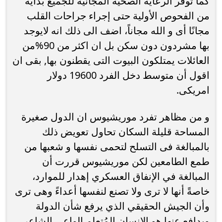
كما توفر الرعاية الصحية المجانية للجميع بدايةً
من الفحوص الأولية حتى إجراء جراحات القلب
مجانًا أى و الله مجاناً، اضف الى ذلك انه لايوجد
بها مشردون دون سكن بل ان اكثر من 90%من
العائلات يمتلكون البيوت التى يقطنون بها, بقى ان
اقول أن متوسط دخل الفرد 19600 دولار
امريكى.
و من مظاهر تفرد موريشيوس ان الدول صغيرة
المساحة قليلة السكان تحاول تعويض ذلك
بالمبالغة فى التسلح لتحمى نفسها و شعبها من
طمع الطامعين لكن موريشيوس قررت أن
المبالغة في الإنفاق العسكري إهدار للموارد،
خاصةً أنها لا ترى ولا تصنع لنفسها أعداءً وهى ترى
وأن الجيش الحقيقي الذي يرفع شأن الدولة
ويدافع عنها هو الإنسان المُتعلم الواعي الشاعر