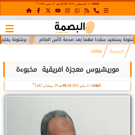
هـ
الثلاثاء
11 أغسطس 2026
12:58 صـ
25 صفر 1448
تعيد سلاحا مهما بعد صدمة كأس العالم
برشلونة يقترب من استعا
الرئيسية
مقالات
موريشيوس معجزة افريقية مخبوءة
هـ
الثلاثاء
11 مايو 2021
08:34 مـ
29 رمضان 1442