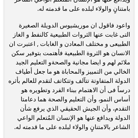
بامتنانٍ والولاء لبلده على ما قدمته له.
واعود فاقول ان موريشيوس الدويلة الصغيرة
التى غابت عنها الثروات الطبيعية كالنفط و الغاز
الطبيعى و مختلف المعادن و الغابات , اعتبرت ان
الانسان هو الثروة الطبيعية فأهتمت بتوفير سكن
ملائم لهم و ايضا مجانية والصحةو التعليم الجيد
الخالي من التمييز والمحاباة هو ما جعل أطياف
الدولة المتفاوتة تتآلف وتتكاتف لتقدم للعالم بأثره
درساً فى أن الاهتمام ببناء الفرد وتطويره هو
أساس النمو، وأن التعليم والصحة هما دعامتا
التقدم، وأن الجيش الحقيقي الذي يرفع شأن
الدولة ويدافع عنها هو الإنسان المُتعلم الواعي
الشاعر بالامتنانٍ والولاء لبلده على ما قدمته له.