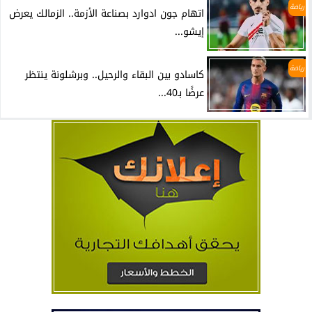
رياضة
اتهام جون ادوارد بصناعة الأزمة.. الزمالك يعرض
إيشو...
رياضة
كاسادو بين البقاء والرحيل.. وبرشلونة ينتظر
عرضًا بـ40...