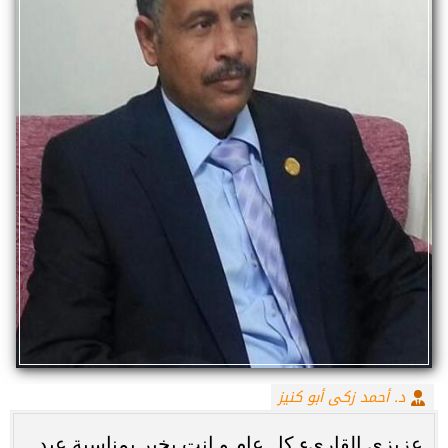
د. أحمد زكى أبو كنيز
عزيزى القارىء كل عام و انت بخير بمناسبة عيد