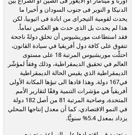
اوربا و مينامار او الايغور فى الصين او الصراع بين
الدنيكا و النوير فى جنوب السودان و أخيرا ما
يحدث لقومية التيجراى من ابادة فى اثيوبيا. لكن
هذا لم يحدث بل الذى حدث هو العكس تماماً.
فقد استطاعت موريشيوس أن تخلق دولةً ناجحة
تتفوق على كافة دول أفريقيا في سيادة القانون،
احتلّت موريشيوس المرتبة 18 على مستوى
العالم في تحقيق الديمقراطية، وذلك وِفقاً لمؤشّر
الديمقراطية الذي يقيس الحالة الديمقراطية
في167 دولة. وهذا قادها الى تبؤها المكانة الأولى
أفريقياً في مؤشرات التنمية وفقًا لتقارير الأمم
المتحدة، وصاحبة المرتبة 81 من أصل 182 دولة
في النمو الاقتصادي، كما أن معدل إنتاجها المحلي
يزداد بمعدل 5.4% سنويًّا.
و تعتمد فى اقتصادها على الزراعة و تصنيع