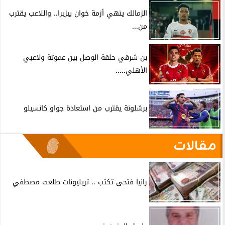
الزمالك ينهي أزمة خوان بيزيرا.. واللاعب يقترب
من...
بن شرقي حلقة الوصل بين عموتة ولاعبي
الأهلي.....
برشلونة يقترب من استعادة جواو كانسيلو
مقالات
رانيا فتحى تكتب .. تريليونات طلعت مصطفي