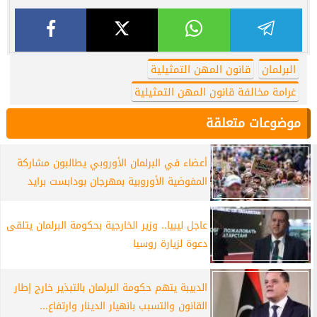
البرلمان
قانون المهن التمثيلية
غرامة مخالفة قانون المهن التمثيلية
موضوعات متعلقة
أعضاء في البرلمان الأوروبي يطالبون مشاركة
المفوضية الأوروبية بمهرجان بودابست برايد
عاجل ليبيا.. وزير الخارجية بحكومة البرلمان يتلقى
دعوة لزيارة روسيا
الدبيبة يتهم حكومة البرلمان بالتبذير خارج إطار
القانون والتسبب بانهيار الدينار وارتفاع...