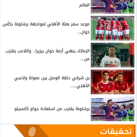
العالم
موعد سفر بعثة الأهلي لمواجهة برشلونة بكأس
خوان...
الزمالك ينهي أزمة خوان بيزيرا.. واللاعب يقترب
من...
بن شرقي حلقة الوصل بين عموتة ولاعبي
الأهلي.....
برشلونة يقترب من استعادة جواو كانسيلو
تحقيقات