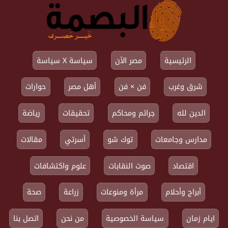
الرئيسية
مصر الآن
سياسة X سياسة
شرق وغرب
فن × فن
أهل مصر
حوارات
الدين لله
جرائم ومحاكم
تحقيقات
رياضة
مدارس وجامعات
توك شو
أسرتي
مقالات
اقتصاد
صوت النقابات
علوم واكتشافات
أبراج وأحلام
مرأة ومنوعات
زراعة
صحة
ايام زمان
سياسة الخصوصية
من نحن
اتصل بنا