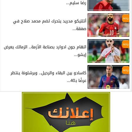
رضا سليم...
رياضة
أتلتيكو مدريد يتحرك لضم محمد صلاح في
صفقة...
رياضة
اتهام جون ادوارد بصناعة الأزمة.. الزمالك يعرض
إيشو...
رياضة
كاسادو بين البقاء والرحيل.. وبرشلونة ينتظر
عرضًا بـ40...