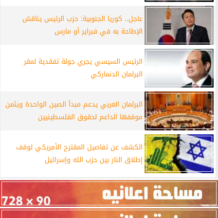
عاجل.. كوريا الجنوبية: حزب الرئيس يناقش
الإطاحة به في فبراير أو مارس
الرئيس السيسي يجري جولة تفقدية لمقر
البرلمان الدنماركي
البرلمان العربي يدعم مبدأ الصين الواحدة ويثمن
موقفها الداعم لحقوق الفلسطينيين
الكشف عن تفاصيل المقترح الأمريكي لوقف
إطلاق النار بين حزب الله وإسرائيل