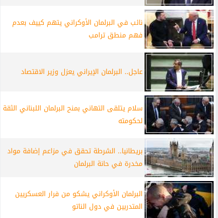
نائب في البرلمان الأوكراني يتهم كييف بعدم
فهم منطق ترامب
عاجل.. البرلمان الإيراني يعزل وزير الاقتصاد
سلام يتلقى التهاني بمنح البرلمان اللبناني الثقة
لحكومته
بريطانيا.. الشرطة تحقق في مزاعم إضافة مواد
مخدرة في حانة البرلمان
البرلمان الأوكراني يشكو من فرار العسكريين
المتدربين في دول الناتو