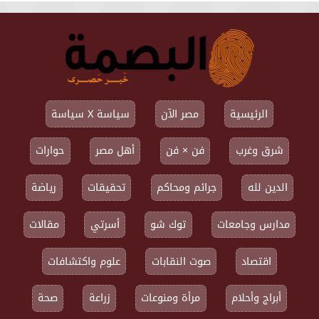
الرئيسية
مصر الآن
سياسة X سياسة
شرق وغرب
فن × فن
أهل مصر
حوارات
الدين لله
جرائم ومحاكم
تحقيقات
رياضة
مدارس وجامعات
توك شو
أسرتي
مقالات
اقتصاد
صوت النقابات
علوم واكتشافات
أبراج وأحلام
مرأة ومنوعات
زراعة
صحة