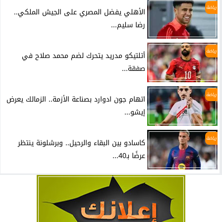
رياضة
الأهلي يفضل المصري على الجيش الملكي..
رضا سليم...
رياضة
أتلتيكو مدريد يتحرك لضم محمد صلاح في
صفقة...
رياضة
اتهام جون ادوارد بصناعة الأزمة.. الزمالك يعرض
إيشو...
رياضة
كاسادو بين البقاء والرحيل.. وبرشلونة ينتظر
عرضًا بـ40...