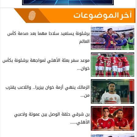
آخر الموضوعات
برشلونة يستعيد سلاحا مهما بعد صدمة كأس
العالم
موعد سفر بعثة الأهلي لمواجهة برشلونة بكأس
خوان...
الزمالك ينهي أزمة خوان بيزيرا.. واللاعب يقترب
من...
بن شرقي حلقة الوصل بين عموتة ولاعبي
الأهلي.....