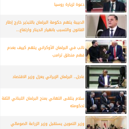
دعوة لزيارة روسيا
الدبيبة يتهم حكومة البرلمان بالتبذير خارج إطار
القانون والتسبب بانهيار الدينار وارتفاع...
نائب في البرلمان الأوكراني يتهم كييف بعدم
فهم منطق ترامب
عاجل.. البرلمان الإيراني يعزل وزير الاقتصاد
سلام يتلقى التهاني بمنح البرلمان اللبناني الثقة
لحكومته
وزير التموين يستقبل وزير الزراعة الصومالي