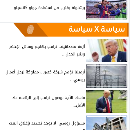
برشلونة يقترب من استعادة جواو كانسيلو
سياسة X سياسة
أزمة مصداقية.. ترامب يهاجم وسائل الإعلام
ويثير الجدل...
أرمينيا تؤمم شركة كهرباء مملوكة لرجل أعمال
روسي...
ماسك الأب: بوصول ترامب إلى الرئاسة عاد
الأمل...
مسؤول روسي: لا يوجد تهديد بإغلاق البيت