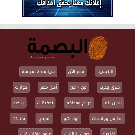
الرئيسية
مصر الآن
سياسة X سياسة
شرق وغرب
فن × فن
أهل مصر
حوارات
الدين لله
جرائم ومحاكم
تحقيقات
رياضة
مدارس وجامعات
توك شو
أسرتي
مقالات
اقتصاد
صوت النقابات
علوم واكتشافات