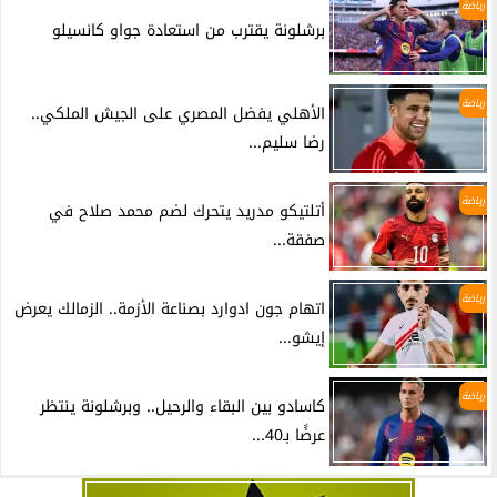
رياضة
برشلونة يقترب من استعادة جواو كانسيلو
رياضة
الأهلي يفضل المصري على الجيش الملكي..
رضا سليم...
رياضة
أتلتيكو مدريد يتحرك لضم محمد صلاح في
صفقة...
رياضة
اتهام جون ادوارد بصناعة الأزمة.. الزمالك يعرض
إيشو...
رياضة
كاسادو بين البقاء والرحيل.. وبرشلونة ينتظر
عرضًا بـ40...