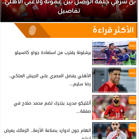
بن شرقي حلقة الوصل بين عموتة ولاعبي الأهلي..
تفاصيل
الأكثر قراءة
رياضة
برشلونة يقترب من استعادة جواو كانسيلو
رياضة
الأهلي يفضل المصري على الجيش الملكي..
رضا سليم...
رياضة
أتلتيكو مدريد يتحرك لضم محمد صلاح في
صفقة...
رياضة
اتهام جون ادوارد بصناعة الأزمة.. الزمالك يعرض
إيشو...