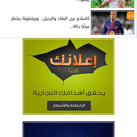
رياضة
كاسادو بين البقاء والرحيل.. وبرشلونة ينتظر
عرضًا بـ40...