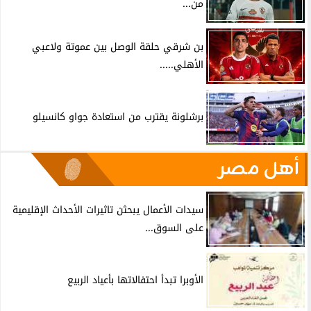
من...
بن شرقي حلقة الوصل بين عموتة ولاعبي
الأهلي.....
برشلونة يقترب من استعادة جواو كانسيلو
أهل مصر
سيدات الأعمال يبحثن تاثيرات الأحداث الإقليمية
على السوق...
الأوبرا تبدأ احتفالاتها بأعياد الربيع