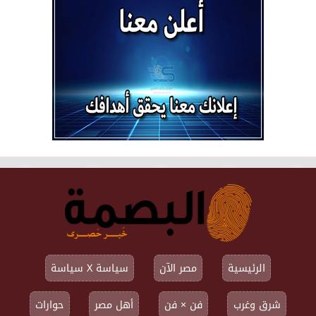
الرئيسية
مصر الآن
سياسة X سياسة
شرق وغرب
فن × فن
أهل مصر
حوارات