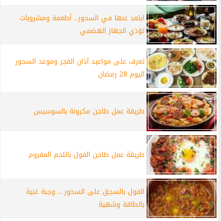
ابتعد عنها في السحور.. أطعمة ومشروبات
تؤذي الجهاز الهضمي
تعرف على مواعيد آذان الفجر وموعد السحور
اليوم 28 رمضان
طريقة عمل طاجن مكرونة بالسوسيس
طريقة عمل طاجن الفول باللحم المفروم
الفول بالسجق على السحور .. وجبة غنية
بالطاقة وشهية