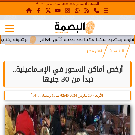
هـ
الجمعة
7 أغسطس 2026
03:29 صـ
22 صفر 1448
تعيد سلاحا مهما بعد صدمة كأس العالم
برشلونة يقترب من استعا
الرئيسية
أهل مصر
أرخص أماكن السحور في الإسماعيلية..
تبدأ من 30 جنيها
هـ
الأربعاء
20 مارس 2024
02:40 مـ
10 رمضان 1445